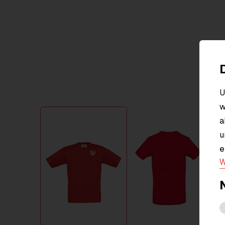
U
w
Item
a
1
u
of
2
e
W