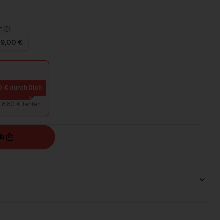
n
 9,00 €
0 € durch Dich
8,80 € fehlen
rb