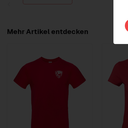
Item
1
of
2
Mehr Artikel entdecken