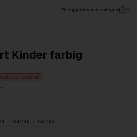
Einloggen
Account anlegen
0
t Kinder farbig
abatt durch heimat.fan
28
134/146
152/164