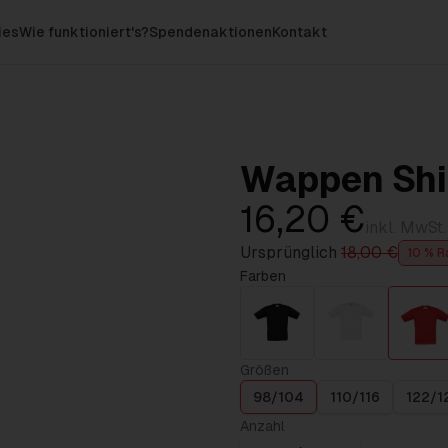
ies
Wie funktioniert's?
Spendenaktionen
Kontakt
Wappen Shir
16,20 €
inkl. MwSt.
Ursprünglich
18,00 €
10 % R
Farben
Größen
98/104
110/116
122/1
Anzahl