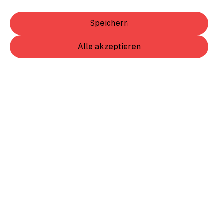
Speichern
Alle akzeptieren
Item
1
of
2
Item
1
FSV Wolfsrudel T-Shirt Kinder
of