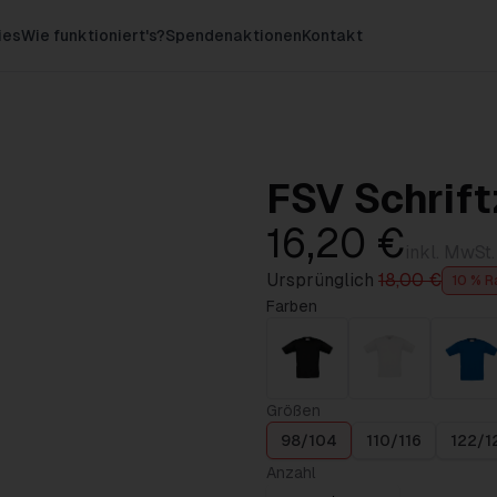
ies
Wie funktioniert's?
Spendenaktionen
Kontakt
FSV Schrift
16,20 €
inkl. MwSt.
Ursprünglich
18,00 €
10 % R
Farben
Größen
98/104
110/116
122/1
Anzahl