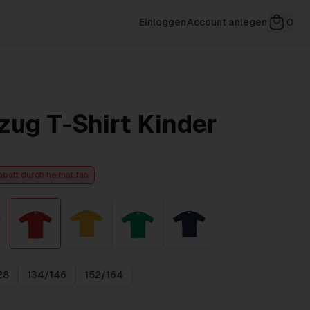
Einloggen
Account anlegen
0
zug T-Shirt Kinder
abatt durch heimat.fan
28
134/146
152/164