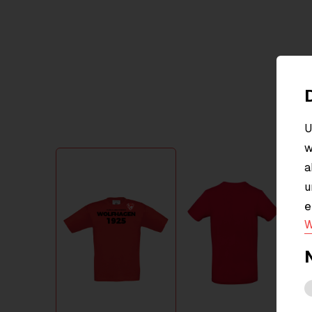
U
w
Item
a
1
u
of
2
e
W