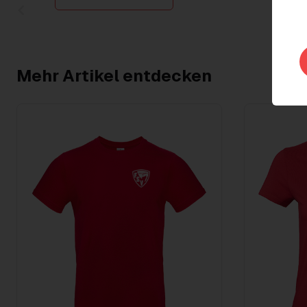
Item
1
of
2
Mehr Artikel entdecken