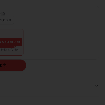
n
 9,00 €
0 € durch Dich
8,80 € fehlen
rb